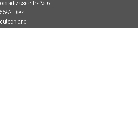
onrad-Zuse-Straße 6
5582 Diez
eutschland
el +49 (0)6432.69 11-0
nfo@scantech-gmbh.de
AGB (In German)
Privacy Policy (In
Za
Impressum (In
German)
ne
German)