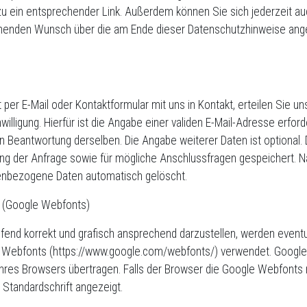
zu ein entsprechender Link. Außerdem können Sie sich jederzeit au
henden Wunsch über die am Ende dieser Datenschutzhinweise ang
rt per E-Mail oder Kontaktformular mit uns in Kontakt, erteilen Sie
willigung. Hierfür ist die Angabe einer validen E-Mail-Adresse erfor
n Beantwortung derselben. Die Angabe weiterer Daten ist optional
 der Anfrage sowie für mögliche Anschlussfragen gespeichert. Na
enbezogene Daten automatisch gelöscht.
n (Google Webfonts)
end korrekt und grafisch ansprechend darzustellen, werden eventue
gle Webfonts (https://www.google.com/webfonts/) verwendet. Goog
res Browsers übertragen. Falls der Browser die Google Webfonts ni
r Standardschrift angezeigt.