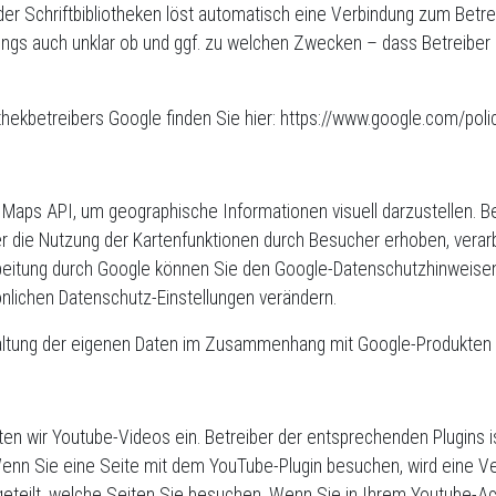
der Schriftbibliotheken löst automatisch eine Verbindung zum Betreib
rdings auch unklar ob und ggf. zu welchen Zwecken – dass Betreibe
othekbetreibers Google finden Sie hier: https://www.google.com/poli
aps API, um geographische Informationen visuell darzustellen. B
 die Nutzung der Kartenfunktionen durch Besucher erhoben, verarb
rbeitung durch Google können Sie den Google-Datenschutzhinweise
nlichen Datenschutz-Einstellungen verändern.
altung der eigenen Daten im Zusammenhang mit Google-Produkten fi
en wir Youtube-Videos ein. Betreiber der entsprechenden Plugins i
enn Sie eine Seite mit dem YouTube-Plugin besuchen, wird eine V
tgeteilt, welche Seiten Sie besuchen. Wenn Sie in Ihrem Youtube-Ac