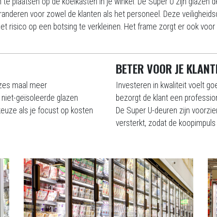
 te plaatsen op de koelkasten in je winkel. De Super U zijn glazen
garanderen voor zowel de klanten als het personeel. Deze veilighei
 risico op een botsing te verkleinen. Het frame zorgt er ook voor d
BETER VOOR JE KLANT
e zes maal meer
Investeren in kwaliteit voelt go
 niet-geïsoleerde glazen
bezorgt de klant een profession
euze als je focust op kosten
De Super U-deuren zijn voorzie
versterkt, zodat de koopimpuls s