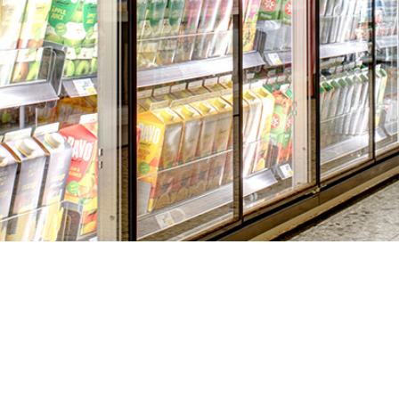
il meer weten?
erkoopteam