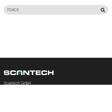
Поиск
Scantech GmbH
Konrad-Zuse-Straße 6
65582 Diez
Deutschland